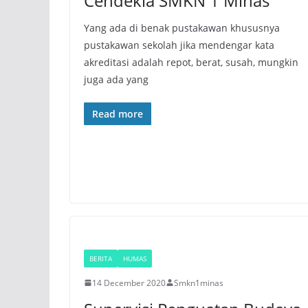
Cendekia SMKN 1 Minas
Yang ada di benak pustakawan khususnya
pustakawan sekolah jika mendengar kata
akreditasi adalah repot, berat, susah, mungkin
juga ada yang
Read more
BERITA
HUMAS
14 December 2020
Smkn1minas