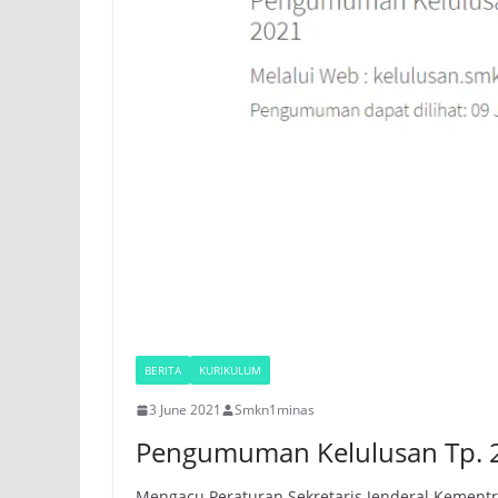
BERITA
KURIKULUM
3 June 2021
Smkn1minas
Pengumuman Kelulusan Tp. 
Mengacu Peraturan Sekretaris Jenderal Kement