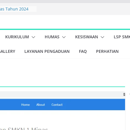
as Tahun 2024
 SMK Negeri 1
I 1 MINAS TAHUN
7
KURIKULUM
HUMAS
KESISWAAN
LSP SM
 PBLHS (Peduli
ingkungan Hidup
GALLERY
LAYANAN PENGADUAN
FAQ
PERHATIAN
ar Kegiatan
swa Kelas X dan XI
inas dan Koramil