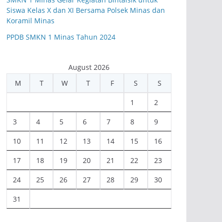
Siswa Kelas X dan XI Bersama Polsek Minas dan
Koramil Minas
PPDB SMKN 1 Minas Tahun 2024
August 2026
M
T
W
T
F
S
S
1
2
3
4
5
6
7
8
9
10
11
12
13
14
15
16
17
18
19
20
21
22
23
24
25
26
27
28
29
30
31