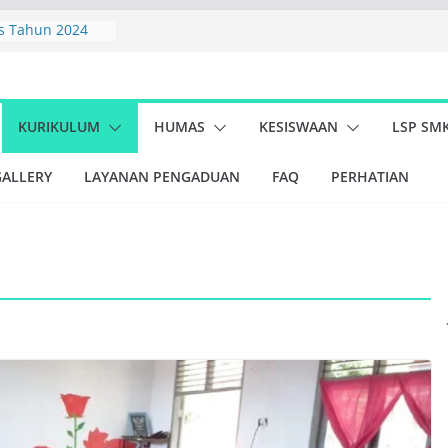
s Tahun 2024
SMK Negeri 1
1 MINAS TAHUN
KURIKULUM
HUMAS
KESISWAAN
LSP SM
PBLHS (Peduli
gkungan Hidup
GALLERY
LAYANAN PENGADUAN
FAQ
PERHATIAN
r Kegiatan
wa Kelas X dan XI
nas dan Koramil