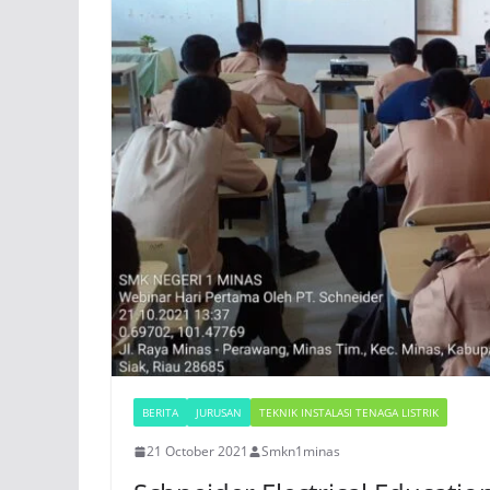
BERITA
JURUSAN
TEKNIK INSTALASI TENAGA LISTRIK
21 October 2021
Smkn1minas