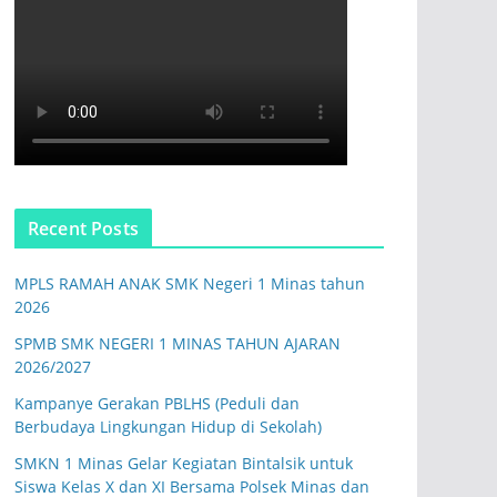
Recent Posts
MPLS RAMAH ANAK SMK Negeri 1 Minas tahun
2026
SPMB SMK NEGERI 1 MINAS TAHUN AJARAN
2026/2027
Kampanye Gerakan PBLHS (Peduli dan
Berbudaya Lingkungan Hidup di Sekolah)
SMKN 1 Minas Gelar Kegiatan Bintalsik untuk
Siswa Kelas X dan XI Bersama Polsek Minas dan