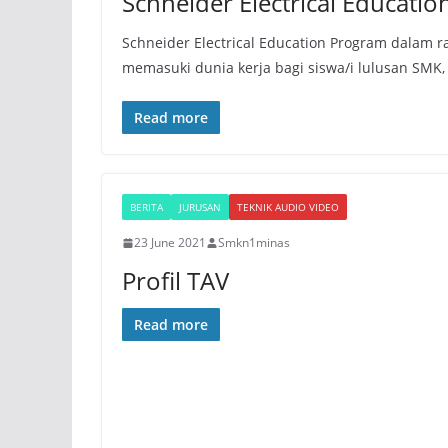
Schneider Electrical Educati
Schneider Electrical Education Program dalam 
memasuki dunia kerja bagi siswa/i lulusan SMK,
Read more
BERITA
JURUSAN
TEKNIK AUDIO VIDEO
23 June 2021
Smkn1minas
Profil TAV
Read more