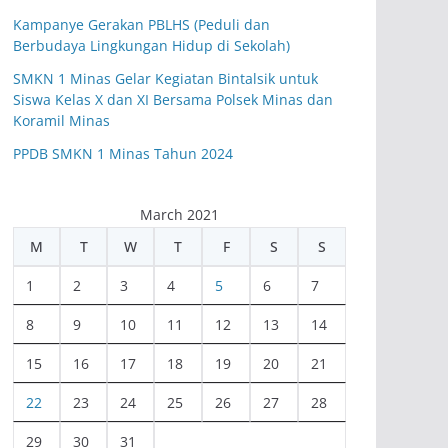
Kampanye Gerakan PBLHS (Peduli dan
Berbudaya Lingkungan Hidup di Sekolah)
SMKN 1 Minas Gelar Kegiatan Bintalsik untuk
Siswa Kelas X dan XI Bersama Polsek Minas dan
Koramil Minas
PPDB SMKN 1 Minas Tahun 2024
March 2021
M
T
W
T
F
S
S
1
2
3
4
5
6
7
8
9
10
11
12
13
14
15
16
17
18
19
20
21
22
23
24
25
26
27
28
29
30
31