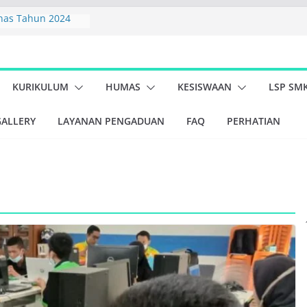
nas Tahun 2024
K SMK Negeri 1
6
I 1 MINAS TAHUN
7
KURIKULUM
HUMAS
KESISWAAN
LSP SM
n PBLHS (Peduli
ingkungan Hidup
GALLERY
LAYANAN PENGADUAN
FAQ
PERHATIAN
lar Kegiatan
iswa Kelas X dan XI
Minas dan Koramil