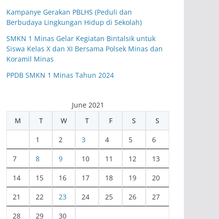
Kampanye Gerakan PBLHS (Peduli dan
Berbudaya Lingkungan Hidup di Sekolah)
SMKN 1 Minas Gelar Kegiatan Bintalsik untuk
Siswa Kelas X dan XI Bersama Polsek Minas dan
Koramil Minas
PPDB SMKN 1 Minas Tahun 2024
June 2021
M
T
W
T
F
S
S
1
2
3
4
5
6
7
8
9
10
11
12
13
14
15
16
17
18
19
20
21
22
23
24
25
26
27
28
29
30