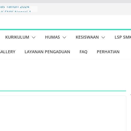
as Tahun 2024
K SMK Negeri 1
6
I 1 MINAS TAHUN
7
KURIKULUM
HUMAS
KESISWAAN
LSP SM
n PBLHS (Peduli
ingkungan Hidup
GALLERY
LAYANAN PENGADUAN
FAQ
PERHATIAN
ar Kegiatan
swa Kelas X dan XI
inas dan Koramil